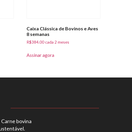
Caixa Clássica de Bovinos e Aves
8 semanas
R$
384.00
cada 2 meses
Assinar agora
. Carne bovina
ustentável.