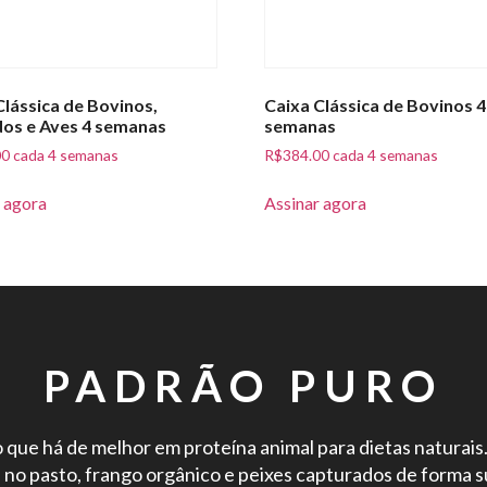
Clássica de Bovinos,
Caixa Clássica de Bovinos 4
os e Aves 4 semanas
semanas
00
cada 4 semanas
R$
384.00
cada 4 semanas
 agora
Assinar agora
PADRÃO PURO
que há de melhor em proteína animal para dietas naturais
re no pasto, frango orgânico e peixes capturados de forma s