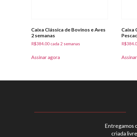
Caixa Clássica de Bovinos e Aves
Caixa 
2 semanas
Pescad
R$
384.00
cada 2 semanas
R$
384.
Assinar agora
Assinar
Entregamos o 
criada liv